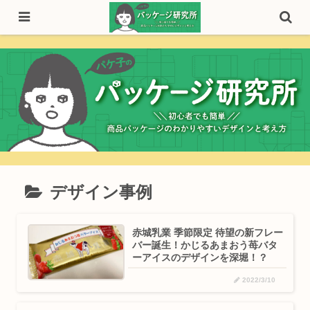
デザイン事例
赤城乳業 季節限定 待望の新フレー
バー誕生！かじるあまおう苺バタ
ーアイスのデザインを深堀！？
2022/3/10